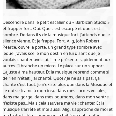
Descendre dans le petit escalier du « Barbican Studio »
et frapper fort. Oui. Que c'est escarpé et que c'est
sombre. Dedans il y de la musique fort. J’attends que le
silence vienne. Et je frappe. Fort. Alig, John Robert
Pearce, ouvre la porte, un grand type sombre avec
lequel j’avais scellé mon destin en lui disant que je
voulais chanter avec lui. Il me présente rapidement aux
autres. Il branche un micro. Le place sur un support.
L'ajuste à ma hauteur. Et la musique reprend comme si
de rien n'était. J'ai chanté. Quoi ? Je ne sais pas. Ça
chante c'est tout. Je n'existe plus que dans la Musique et
ce qui se trame à mon insu dans mes cordes vocales,
dans ma gorge, dans mes poumons, dans mon ventre
n’existe pas...Mais cela sauvera ma vie : chanter. Et la
musique s'arrête et moi aussi. Alig, s’approche de moi et
me frotte la tête comme on le fait à un petit enfant.