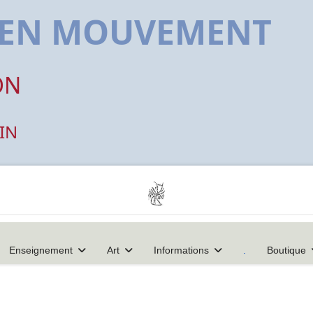
E EN MOUVEMENT
ON
IN
Enseignement
Art
Informations
.
Boutique