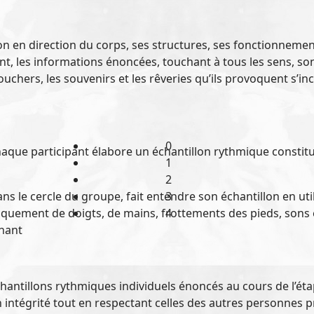
on en direction du corps, ses structures, ses fonctionnement
ent, les informations énoncées, touchant à tous les sens, 
ouchers, les souvenirs et les rêveries qu’ils provoquent s’in
0
aque participant élabore un échantillon rythmique constitu
1
2
 le cercle du groupe, fait entendre son échantillon en util
3
aquement de doigts, de mains, frottements des pieds, sons 
4
enant
hantillons rythmiques individuels énoncés au cours de l’ét
intégrité tout en respectant celles des autres personnes 