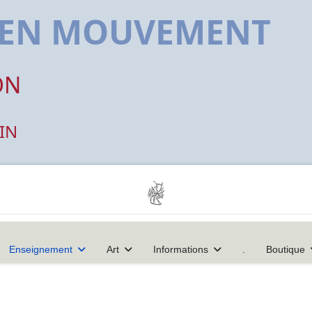
E EN MOUVEMENT
ON
IN
Enseignement
Art
Informations
.
Boutique